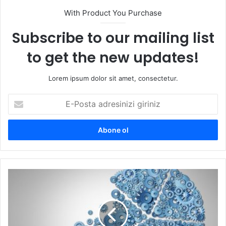
With Product You Purchase
Subscribe to our mailing list
to get the new updates!
Lorem ipsum dolor sit amet, consectetur.
E
-
P
o
s
t
a
a
T
d
ü
r
r
e
k
s
i