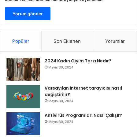
a
r
a
k
H
ı
z
Popüler
Son Eklenen
Yorumlar
l
a
B
2024 Kadın Giyim Tarzı Nedir?
ü
Mayıs 30, 2024
y
ü
y
Varsayılan internet tarayıcısı nasıl
ü
değiştirilir?
n
Mayıs 30, 2024
!
Antivirüs Programları Nasıl Çalışır?
Mayıs 30, 2024