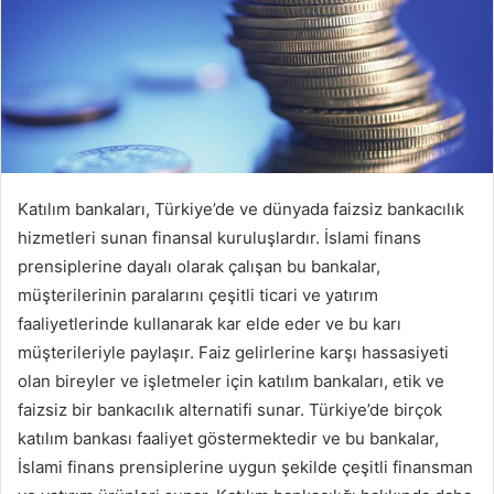
p
o
s
t
a
g
ö
n
Katılım bankaları, Türkiye’de ve dünyada faizsiz bankacılık
d
hizmetleri sunan finansal kuruluşlardır. İslami finans
e
prensiplerine dayalı olarak çalışan bu bankalar,
r
müşterilerinin paralarını çeşitli ticari ve yatırım
m
faaliyetlerinde kullanarak kar elde eder ve bu karı
e
müşterileriyle paylaşır. Faiz gelirlerine karşı hassasiyeti
k
olan bireyler ve işletmeler için katılım bankaları, etik ve
faizsiz bir bankacılık alternatifi sunar. Türkiye’de birçok
katılım bankası faaliyet göstermektedir ve bu bankalar,
İslami finans prensiplerine uygun şekilde çeşitli finansman