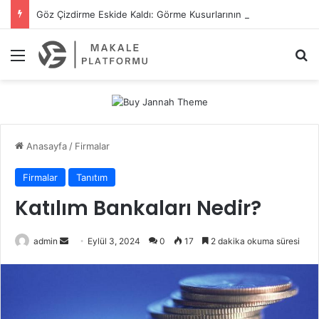
Göz Çizdirme Eskide Kaldı: Görme Kusurlarının Tedavisinde Yeni Nesil Lazer Dönemi
Menü
A
Anasayfa
/
Firmalar
Firmalar
Tanıtım
Katılım Bankaları Nedir?
admin
B
Eylül 3, 2024
0
17
2 dakika okuma süresi
i
r
e
-