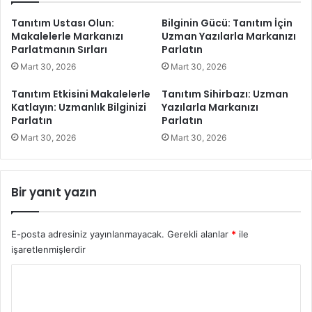
ı
G
Tanıtım Ustası Olun:
Bilginin Gücü: Tanıtım İçin
n
ü
Makalelerle Markanızı
Uzman Yazılarla Markanızı
a
ç
Parlatmanın Sırları
Parlatın
G
l
Mart 30, 2026
Mart 30, 2026
i
e
r
n
Tanıtım Etkisini Makalelerle
Tanıtım Sihirbazı: Uzman
i
d
Katlayın: Uzmanlık Bilginizi
Yazılarla Markanızı
ş
i
Parlatın
Parlatın
r
Mart 30, 2026
Mart 30, 2026
i
n
:
İ
Bir yanıt yazın
z
l
e
E-posta adresiniz yayınlanmayacak.
Gerekli alanlar
*
ile
n
işaretlenmişlerdir
m
Y
e
,
o
B