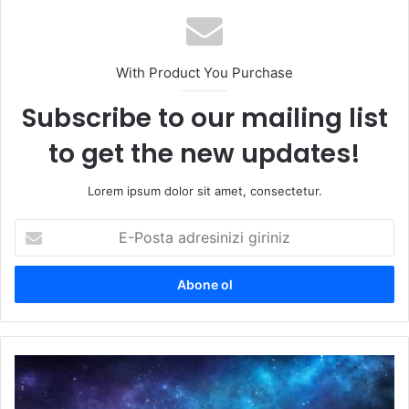
esi
With Product You Purchase
Subscribe to our mailing list
to get the new updates!
Lorem ipsum dolor sit amet, consectetur.
E
-
P
o
s
t
a
a
R
d
ü
r
y