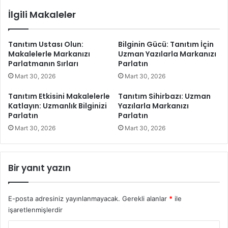
a
l
İlgili Makaleler
b
a
i
r
r
ı
Tanıtım Ustası Olun:
Bilginin Gücü: Tanıtım İçin
l
N
Makalelerle Markanızı
Uzman Yazılarla Markanızı
e
e
Parlatmanın Sırları
Parlatın
r
d
Mart 30, 2026
Mart 30, 2026
i
i
n
r
Tanıtım Etkisini Makalelerle
Tanıtım Sihirbazı: Uzman
i
?
Katlayın: Uzmanlık Bilginizi
Yazılarla Markanızı
n
Parlatın
Parlatın
D
Mart 30, 2026
Mart 30, 2026
e
r
i
n
Bir yanıt yazın
D
ü
n
E-posta adresiniz yayınlanmayacak.
Gerekli alanlar
*
ile
y
işaretlenmişlerdir
a
s
Y