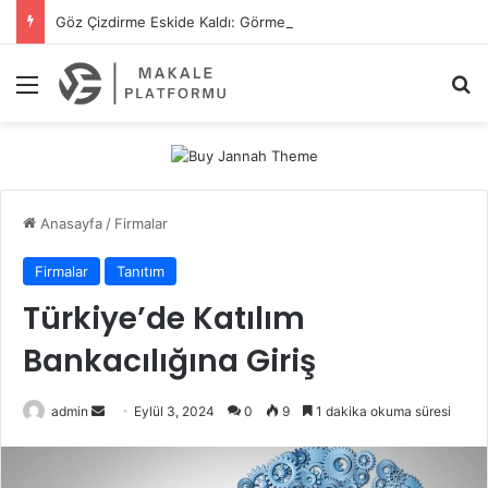
Göz Çizdirme Eskide Kaldı: Görme Kusurlarının Tedavisinde Yeni Nesil Lazer Dönemi
Menü
A
Anasayfa
/
Firmalar
Firmalar
Tanıtım
Türkiye’de Katılım
Bankacılığına Giriş
admin
B
Eylül 3, 2024
0
9
1 dakika okuma süresi
i
r