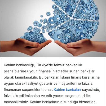
e
-
p
o
s
t
a
g
ö
n
d
e
Katılım bankacılığı, Türkiye’de faizsiz bankacılık
r
prensiplerine uygun finansal hizmetler sunan bankalar
m
olarak tanımlanabilir. Bu bankalar, İslami finans kurallarına
e
uygun olarak faaliyet gösterir ve müşterilerine faizsiz
k
finansman seçenekleri sunar.
Katılım bankaları
sayesinde,
faizsiz kredi imkanları ve etik yatırım seçenekleri ile
tanışabilirsiniz. Katılım bankalarının sunduğu hizmetler,