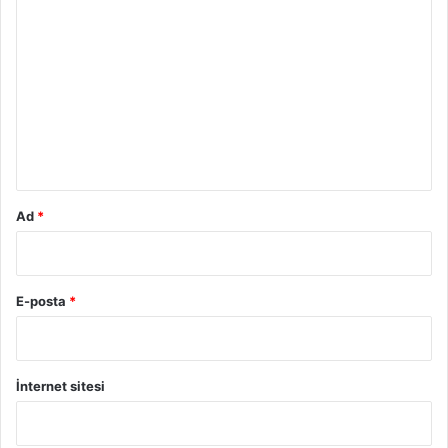
ı
o
r
u
m
*
Ad
*
E-posta
*
İnternet sitesi