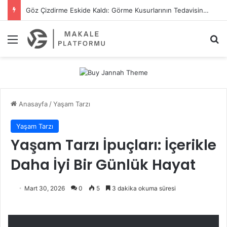
Göz Çizdirme Eskide Kaldı: Görme Kusurlarının Tedavisinde Yeni Nesil Lazer Dönemi
Menü
A
Anasayfa
/
Yaşam Tarzı
Yaşam Tarzı
Yaşam Tarzı İpuçları: İçerikle
Daha İyi Bir Günlük Hayat
Mart 30, 2026
0
5
3 dakika okuma süresi