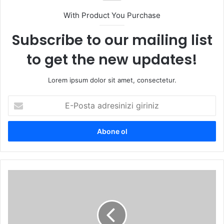
With Product You Purchase
Subscribe to our mailing list
to get the new updates!
Lorem ipsum dolor sit amet, consectetur.
E
-
P
o
s
t
a
a
İ
d
l
r
h
e
a
s
m