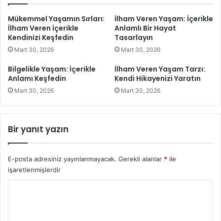
H
m
i
:
Mükemmel Yaşamın Sırları:
İlham Veren Yaşam: İçerikle
k
İ
İlham Veren İçerikle
Anlamlı Bir Hayat
a
ç
Kendinizi Keşfedin
Tasarlayın
y
e
Mart 30, 2026
Mart 30, 2026
e
r
n
i
Bilgelikle Yaşam: İçerikle
İlham Veren Yaşam Tarzı:
i
k
Anlamı Keşfedin
Kendi Hikayenizi Yaratın
z
l
Mart 30, 2026
Mart 30, 2026
i
e
Y
A
a
n
r
l
Bir yanıt yazın
a
a
t
m
ı
ı
E-posta adresiniz yayınlanmayacak.
Gerekli alanlar
*
ile
n
K
işaretlenmişlerdir
e
ş
Y
f
o
e
r
d