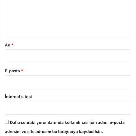
i
u
n
m
*
Ad
*
E-posta
*
İnternet sitesi
Daha sonraki yorumlarımda kullanılması için adım, e-posta
adresim ve site adresim bu tarayıcıya kaydedilsin.