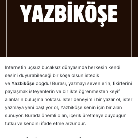
p
o
s
t
a
g
ö
n
d
İnternetin uçsuz bucaksız dünyasında herkesin kendi
e
sesini duyurabileceği bir köşe olsun istedik
r
ve
Yazbiköşe
doğdu! Burası, yazmayı sevenlerin, fikirlerini
m
e
paylaşmak isteyenlerin ve birlikte öğrenmekten keyif
k
alanların buluşma noktası. İster deneyimli bir yazar ol, ister
yazmaya yeni başlıyor ol, Yazbiköşe senin için bir alan
sunuyor. Burada önemli olan, içerik üretmeye duyduğun
tutku ve kendini ifade etme arzundur.