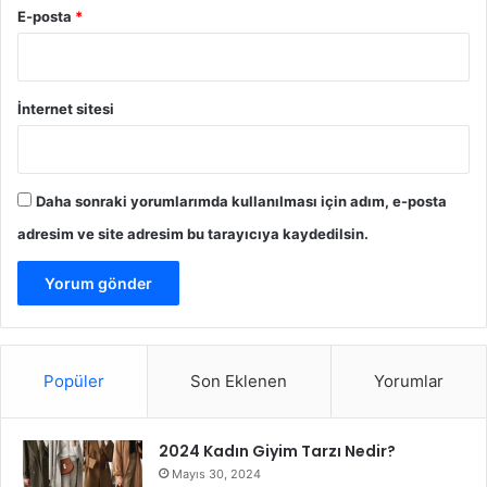
a
E-posta
*
r
ı
’
n
İnternet sitesi
d
a
A
v
Daha sonraki yorumlarımda kullanılması için adım, e-posta
r
adresim ve site adresim bu tarayıcıya kaydedilsin.
u
p
a
A
ç
ı
l
Popüler
Son Eklenen
Yorumlar
ı
m
ı
2024 Kadın Giyim Tarzı Nedir?
İ
Mayıs 30, 2024