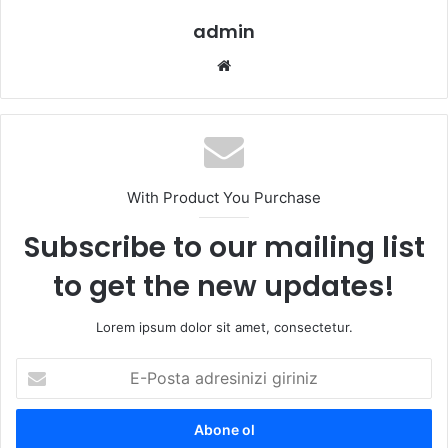
admin
We
b
sit
esi
With Product You Purchase
Subscribe to our mailing list
to get the new updates!
Lorem ipsum dolor sit amet, consectetur.
E
-
P
o