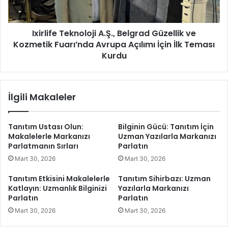
f
t
e
a
T
l
Ixirlife Teknoloji A.Ş., Belgrad Güzellik ve
e
y
Kozmetik Fuarı’nda Avrupa Açılımı İçin İlk Teması
k
a
n
Kurdu
’
o
d
l
a
o
İlgili Makaleler
D
j
i
i
j
A
Tanıtım Ustası Olun:
Bilginin Gücü: Tanıtım İçin
i
.
Makalelerle Markanızı
Uzman Yazılarla Markanızı
t
Ş
Parlatmanın Sırları
Parlatın
a
.
Mart 30, 2026
Mart 30, 2026
l
,
G
B
Tanıtım Etkisini Makalelerle
Tanıtım Sihirbazı: Uzman
ü
e
Katlayın: Uzmanlık Bilginizi
Yazılarla Markanızı
c
l
Parlatın
Parlatın
ü
g
Mart 30, 2026
Mart 30, 2026
n
r
ü
a