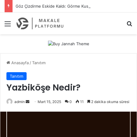
Göz Çizdirme Eskide Kaldı: Görme Kusurlarının Tedavisinde Yeni Nesil Lazer Dönemi
Menü
A
Anasayfa
/
Tanıtım
Tanıtım
Yazbiköşe Nedir?
admin
B
Mart 15, 2025
0
11
2 dakika okuma süresi
i
r
e
-