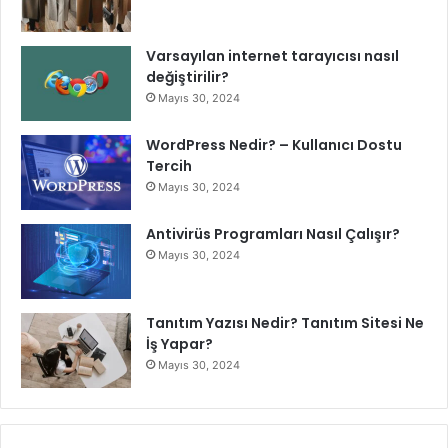
ç
i
n
Varsayılan internet tarayıcısı nasıl
İ
değiştirilir?
l
Mayıs 30, 2024
k
T
WordPress Nedir? – Kullanıcı Dostu
e
Tercih
m
Mayıs 30, 2024
a
s
ı
Antivirüs Programları Nasıl Çalışır?
K
Mayıs 30, 2024
u
r
d
Tanıtım Yazısı Nedir? Tanıtım Sitesi Ne
u
İş Yapar?
Mayıs 30, 2024