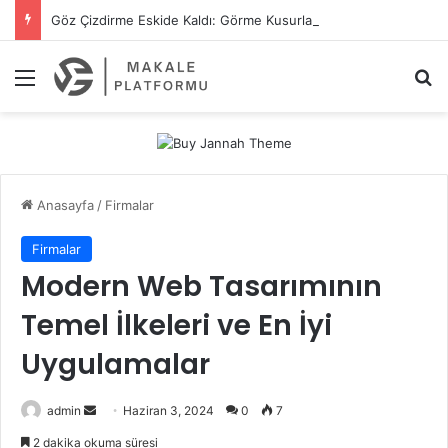
Göz Çizdirme Eskide Kaldı: Görme Kusurlarının Tedavisinde Yeni Nesil Lazer Dönemi
Menü
A
Anasayfa
/
Firmalar
Firmalar
Modern Web Tasarımının
Temel İlkeleri ve En İyi
Uygulamalar
admin
B
Haziran 3, 2024
0
7
i
2 dakika okuma süresi