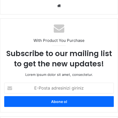
We
b
sit
esi
With Product You Purchase
Subscribe to our mailing list
to get the new updates!
Lorem ipsum dolor sit amet, consectetur.
E
-
P
o
s
t