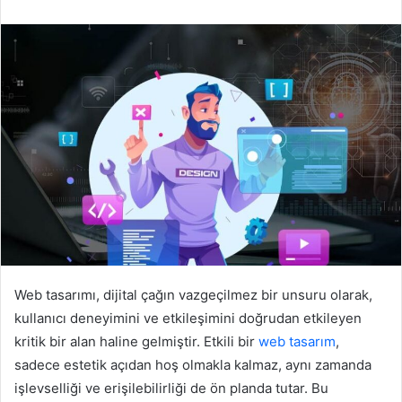
r
e
-
p
o
s
t
a
g
ö
n
d
e
r
Web tasarımı, dijital çağın vazgeçilmez bir unsuru olarak,
m
kullanıcı deneyimini ve etkileşimini doğrudan etkileyen
e
kritik bir alan haline gelmiştir. Etkili bir
web tasarım
,
k
sadece estetik açıdan hoş olmakla kalmaz, aynı zamanda
işlevselliği ve erişilebilirliği de ön planda tutar. Bu