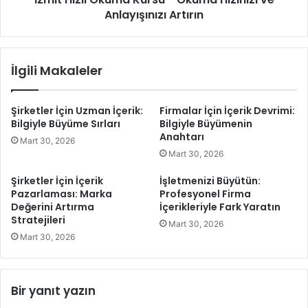
a
Anlayışınızı Artırın
O
j
k
l
u
a
m
İlgili Makaleler
r
a
ı
K
N
u
Şirketler İçin Uzman İçerik:
Firmalar İçin İçerik Devrimi:
e
r
Bilgiyle Büyüme Sırları
Bilgiyle Büyümenin
l
s
Anahtarı
Mart 30, 2026
e
u
Mart 30, 2026
r
-
d
O
Şirketler İçin İçerik
İşletmenizi Büyütün:
i
k
Pazarlaması: Marka
Profesyonel Firma
r
u
Değerini Artırma
İçerikleriyle Fark Yaratın
?
m
Stratejileri
Mart 30, 2026
a
Mart 30, 2026
H
ı
z
ı
Bir yanıt yazın
n