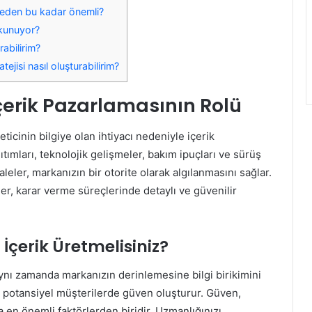
neden bu kadar önemli?
okunuyor?
rabilirim?
ejisi nasıl oluşturabilirim?
erik Pazarlamasının Rolü
ticinin bilgiye olan ihtiyacı nedeniyle içerik
ıtımları, teknolojik gelişmeler, bakım ipuçları ve sürüş
leler, markanızın bir otorite olarak algılanmasını sağlar.
ler, karar verme süreçlerinde detaylı ve güvenilir
çerik Üretmelisiniz?
ynı zamanda markanızın derinlemesine bilgi birikimini
, potansiyel müşterilerde güven oluşturur. Güven,
a en önemli faktörlerden biridir. Uzmanlığınızı