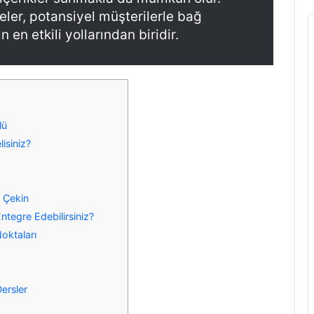
ler, potansiyel müşterilerle bağ
en etkili yollarından biridir.
]
lü
isiniz?
i Çekin
Entegre Edebilirsiniz?
oktaları
i
ersler