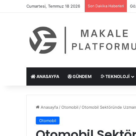
Cumartesi, Temmuz 18 2026
Son Dakika Haberleri
Göz
ANASAYFA
GÜNDEM
TEKNOLOJI
Anasayfa
/
Otomobil
/
Otomobil Sektöründe Uzmanlık
Otomobil
Otomobil Sektö