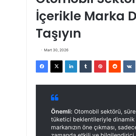
İçerikle Marka D
Taşıyın
Mart 30, 2026
Facebook
X
LinkedIn
Tumblr
Pinterest
Reddit
VK
Önemli:
Otomobil sektörü, sürek
tüketici beklentileriyle dinami
markanızın öne çıkması, sadece
zamanda etkili ve bilgilendiric