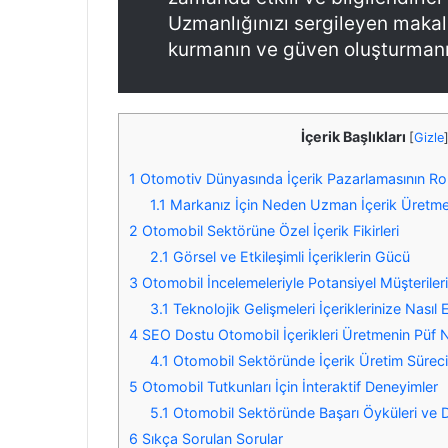
Uzmanlığınızı sergileyen makale
kurmanın ve güven oluşturmanın 
İçerik Başlıkları
[
Gizle
1
Otomotiv Dünyasında İçerik Pazarlamasının Ro
1.1
Markanız İçin Neden Uzman İçerik Üretmel
2
Otomobil Sektörüne Özel İçerik Fikirleri
2.1
Görsel ve Etkileşimli İçeriklerin Gücü
3
Otomobil İncelemeleriyle Potansiyel Müşteriler
3.1
Teknolojik Gelişmeleri İçeriklerinize Nasıl 
4
SEO Dostu Otomobil İçerikleri Üretmenin Püf N
4.1
Otomobil Sektöründe İçerik Üretim Sürec
5
Otomobil Tutkunları İçin İnteraktif Deneyimler
5.1
Otomobil Sektöründe Başarı Öyküleri ve D
6
Sıkça Sorulan Sorular