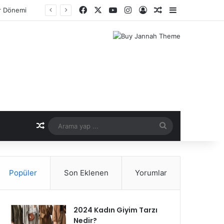
Facebook
X
YouTube
Instagram
Kayıt Ol
Rastgele Makale
Kenar Bölme
er Dönemi
Rastgele Makale
Arama
yap
...
Popüler
Son Eklenen
Yorumlar
2024 Kadın Giyim Tarzı
Nedir?