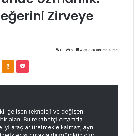
eğerini Zirveye
0
5
4 dakika okuma süresi
ontakte
Odnoklassniki
Pocket
li gelişen teknoloji ve değişen
k bir alan. Bu rekabetçi ortamda
 iyi araçlar üretmekle kalmaz, aynı
i içerikler sunmakla da mümkün olur.