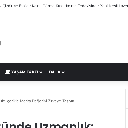
 Çizdirme Eskide Kaldı: Görme Kusurlarının Tedavisinde Yeni Nesil Laz
YAŞAM TARZI
DAHA
: İçerikle Marka Değerini Zirveye Taşıyın
ründe Uzmanlık: