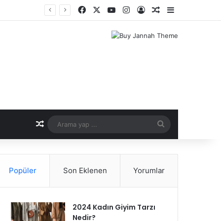
Facebook
X
YouTube
Instagram
Kayıt Ol
Rastgele Makale
Kenar Bölme
er Dönemi
Rastgele Makale
Arama
yap
...
Popüler
Son Eklenen
Yorumlar
2024 Kadın Giyim Tarzı
Nedir?