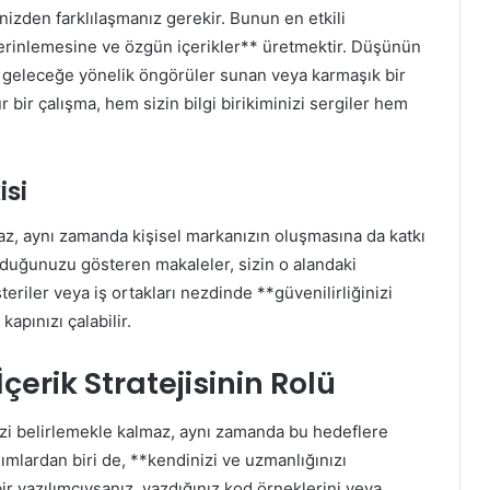
nizden farklılaşmanız gerekir. Bunun en etkili
**derinlemesine ve özgün içerikler** üretmektir. Düşünün
, geleceğe yönelik öngörüler sunan veya karmaşık bir
r bir çalışma, hem sizin bilgi birikiminizi sergiler hem
isi
az, aynı zamanda kişisel markanızın oluşmasına da katkı
olduğunuzu gösteren makaleler, sizin o alandaki
teriler veya iş ortakları nezdinde **güvenilirliğinizi
 kapınızı çalabilir.
erik Stratejisinin Rolü
nizi belirlemekle kalmaz, aynı zamanda bu hedeflere
dımlardan biri de, **kendinizi ve uzmanlığınızı
ir yazılımcıysanız, yazdığınız kod örneklerini veya