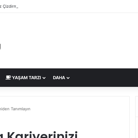
 Çizdirme Eskide Kaldı: Görme Kusurlarının Tedavisinde Yeni Nesil Laz
YAŞAM TARZI
DAHA
niden Tanımlayın
 Kariyerinizi