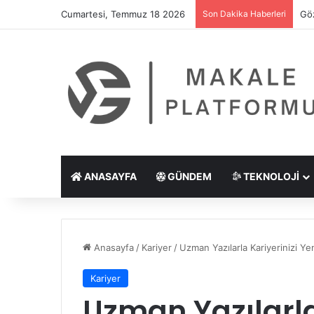
Cumartesi, Temmuz 18 2026
Son Dakika Haberleri
Göz
ANASAYFA
GÜNDEM
TEKNOLOJI
Anasayfa
/
Kariyer
/
Uzman Yazılarla Kariyerinizi Ye
Kariyer
Uzman Yazılarla