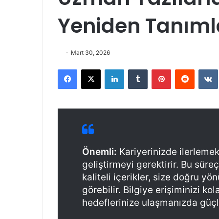
Yeniden Tanıml
Mart 30, 2026
Facebook
X
LinkedIn
Tumblr
Pinterest
Reddit
VK
Önemli:
Kariyerinizde ilerlemek
geliştirmeyi gerektirir. Bu sür
kaliteli içerikler, size doğru y
görebilir. Bilgiye erişiminizi ko
hedeflerinize ulaşmanızda güçlü 