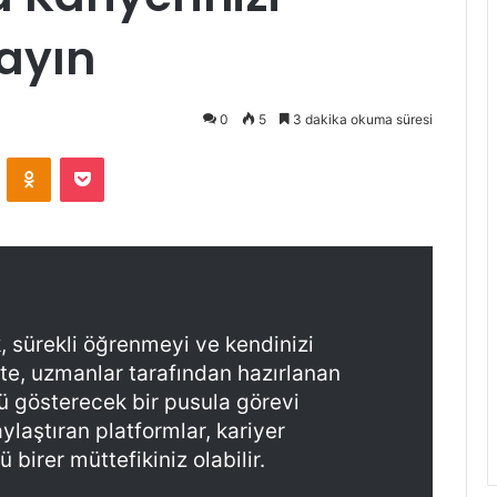
ayın
0
5
3 dakika okuma süresi
ontakte
Odnoklassniki
Pocket
, sürekli öğrenmeyi ve kendinizi
eçte, uzmanlar tarafından hazırlanan
önü gösterecek bir pusula görevi
laylaştıran platformlar, kariyer
birer müttefikiniz olabilir.