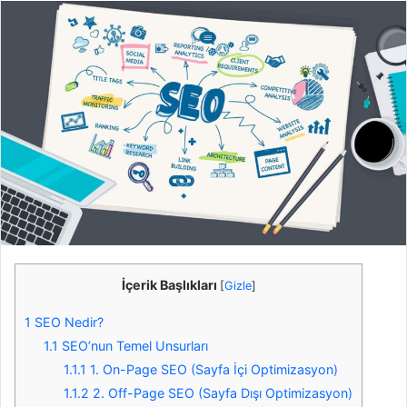
r
e
-
p
o
s
t
a
g
ö
n
d
e
İçerik Başlıkları
[
Gizle
]
r
m
1
SEO Nedir?
e
1.1
SEO’nun Temel Unsurları
k
1.1.1
1. On-Page SEO (Sayfa İçi Optimizasyon)
1.1.2
2. Off-Page SEO (Sayfa Dışı Optimizasyon)