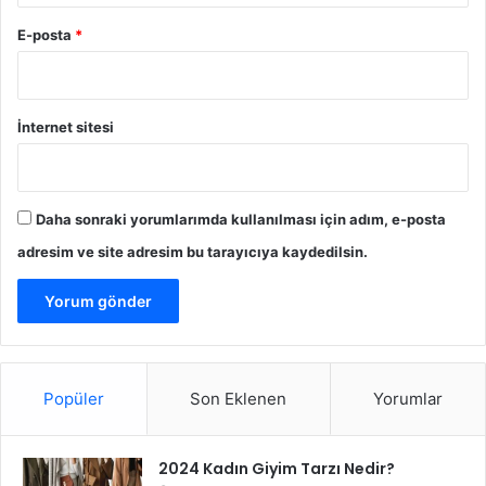
İ
ç
E-posta
*
i
n
N
e
İnternet sitesi
d
e
n
Ö
Daha sonraki yorumlarımda kullanılması için adım, e-posta
n
adresim ve site adresim bu tarayıcıya kaydedilsin.
e
m
l
i
d
i
r
Popüler
Son Eklenen
Yorumlar
?
2024 Kadın Giyim Tarzı Nedir?