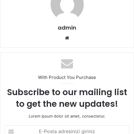
admin
We
b
sit
esi
With Product You Purchase
Subscribe to our mailing list
to get the new updates!
Lorem ipsum dolor sit amet, consectetur.
E