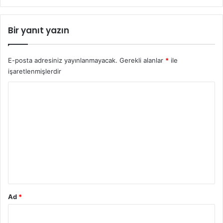
m
H
ı
i
?
z
Bir yanıt yazın
m
e
t
E-posta adresiniz yayınlanmayacak.
Gerekli alanlar
*
ile
l
işaretlenmişlerdir
e
Y
r
i
o
:
r
İ
ş
u
l
m
e
t
*
m
e
l
Ad
*
e
r