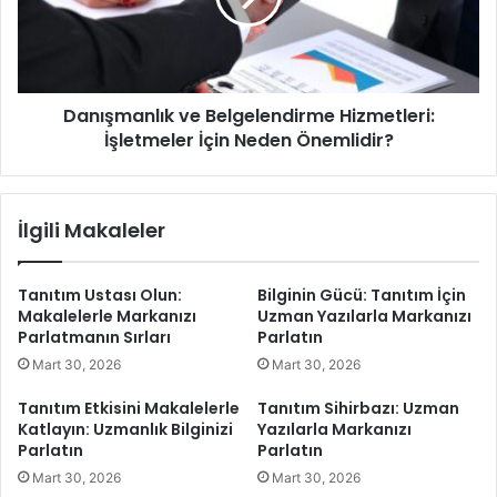
z
r
m
?
a
D
n
e
l
Danışmanlık ve Belgelendirme Hizmetleri:
d
ı
e
İşletmeler İçin Neden Önemlidir?
k
k
v
t
e
i
B
İlgili Makaleler
f
e
T
l
u
g
Tanıtım Ustası Olun:
Bilginin Gücü: Tanıtım İçin
t
e
Makalelerle Markanızı
Uzman Yazılarla Markanızı
m
l
Parlatmanın Sırları
Parlatın
a
e
Mart 30, 2026
Mart 30, 2026
k
n
Y
d
Tanıtım Etkisini Makalelerle
Tanıtım Sihirbazı: Uzman
a
i
Katlayın: Uzmanlık Bilginizi
Yazılarla Markanızı
s
r
Parlatın
Parlatın
a
m
Mart 30, 2026
Mart 30, 2026
l
e