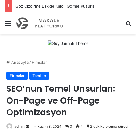
Göz Çizdirme Eskide Kaldı: Görme Kusurlarının Tedavisinde Yeni Nesil Lazer Dönemi
Menü
A
Anasayfa
/
Firmalar
Firmalar
Tanıtım
SEO’nun Temel Unsurları:
On-Page ve Off-Page
Optimizasyon
admin
B
Kasım 8, 2024
0
4
2 dakika okuma süresi
i