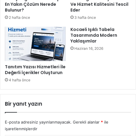
En Yakın Çözüm Nerede
Ve Hizmet Kalitesini Tescil
Bulunur?
Eder
2 hafta önce
3 hafta önce
Kocaeli Işıklı Tabela
Tasarımında Modern
Yaklaşımlar
Haziran 16, 2026
Tanıtım Yazısı Hizmetleri İle
Değerli İçerikler Oluşturun
4 hafta önce
Bir yanıt yazın
E-posta adresiniz yayınlanmayacak.
Gerekli alanlar
*
ile
işaretlenmişlerdir