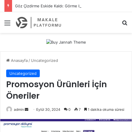
Göz Çizdirme Eskide Kaldı: Görme Kusurlarının Tedavisinde Yeni Nesil Lazer Dönemi
Menü
Ar
Anasayfa
/
Uncategorized
Uncategorized
Promosyon Ürünleri İçin
Öneriler
Bir
admin
Eylül 30, 2024
0
7
1 dakika okuma süresi
e-
posta
göndermek