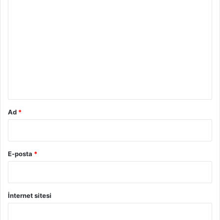
Y
o
r
u
m
*
Ad
*
E-posta
*
İnternet sitesi