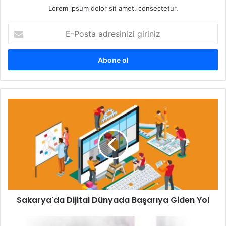
Lorem ipsum dolor sit amet, consectetur.
E-
Posta
adresinizi
giriniz
Sakarya'da
Dijital
Dünyada
Başarıya
Giden
Yol
Sakarya'da Dijital Dünyada Başarıya Giden Yol
Kiwi