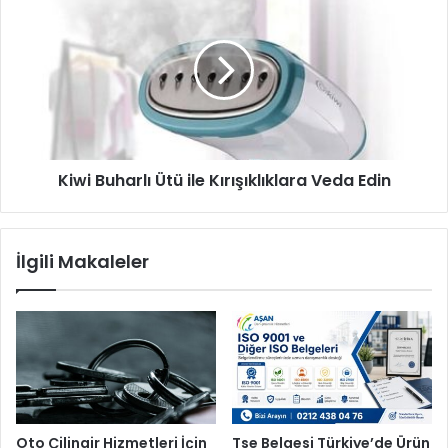
Buharlı
Ütü
ile
Kırışıklıklara
Veda
Edin
Kiwi Buharlı Ütü ile Kırışıklıklara Veda Edin
İlgili Makaleler
Oto Çilingir Hizmetleri İçin
Tse Belgesi Türkiye’de Ürün