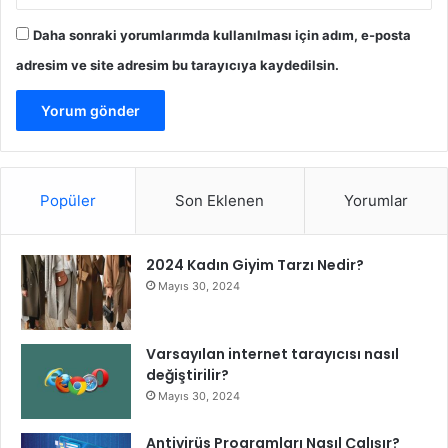
ı
İ
Daha sonraki yorumlarımda kullanılması için adım, e-posta
ç
adresim ve site adresim bu tarayıcıya kaydedilsin.
i
n
İ
l
k
T
e
Popüler
Son Eklenen
Yorumlar
m
a
s
2024 Kadın Giyim Tarzı Nedir?
ı
Mayıs 30, 2024
K
u
r
Varsayılan internet tarayıcısı nasıl
d
değiştirilir?
u
Mayıs 30, 2024
Antivirüs Programları Nasıl Çalışır?