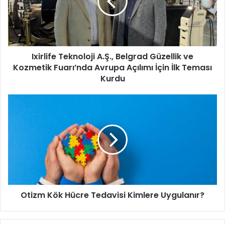
s
l
i
i
n
f
i
e
z
T
i
Ixirlife Teknoloji A.Ş., Belgrad Güzellik ve
e
g
Kozmetik Fuarı’nda Avrupa Açılımı İçin İlk Teması
k
i
n
Kurdu
r
o
i
l
O
n
o
t
i
j
i
z
i
z
A
m
.
K
Ş
ö
.
k
,
H
B
Otizm Kök Hücre Tedavisi Kimlere Uygulanır?
ü
e
c
l
r
g