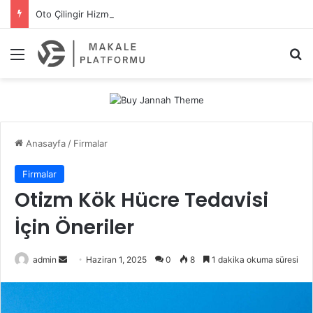
Oto Çilingir Hizmetleri İçin En Yakın Çözüm Nerede Bulunur?
Menü
A
Anasayfa
/
Firmalar
Firmalar
Otizm Kök Hücre Tedavisi
İçin Öneriler
admin
B
Haziran 1, 2025
0
8
1 dakika okuma süresi
i
r
e