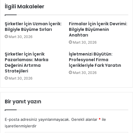
e
İlgili Makaleler
r
T
a
e
d
d
Şirketler İçin Uzman İçerik:
Firmalar İçin İçerik Devrimi:
G
a
Bilgiyle Büyüme Sırları
Bilgiyle Büyümenin
ü
v
Anahtarı
Mart 30, 2026
z
i
Mart 30, 2026
e
s
l
i
Şirketler İçin İçerik
İşletmenizi Büyütün:
l
K
Pazarlaması: Marka
Profesyonel Firma
i
i
Değerini Artırma
İçerikleriyle Fark Yaratın
k
m
Stratejileri
Mart 30, 2026
v
l
Mart 30, 2026
e
e
K
r
o
e
z
U
Bir yanıt yazın
m
y
e
g
t
u
E-posta adresiniz yayınlanmayacak.
Gerekli alanlar
*
ile
i
l
işaretlenmişlerdir
k
a