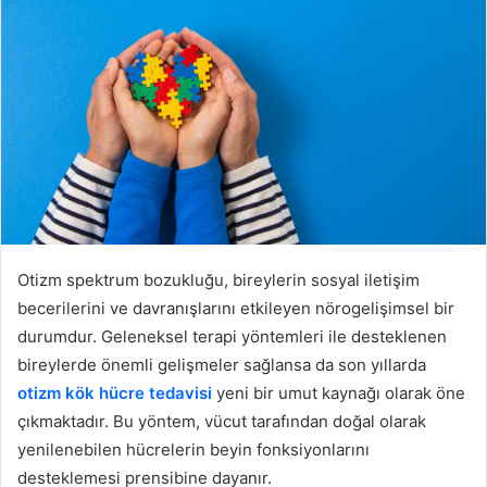
-
p
o
s
t
a
g
ö
n
d
Otizm spektrum bozukluğu, bireylerin sosyal iletişim
e
becerilerini ve davranışlarını etkileyen nörogelişimsel bir
r
durumdur. Geleneksel terapi yöntemleri ile desteklenen
m
e
bireylerde önemli gelişmeler sağlansa da son yıllarda
k
otizm kök hücre tedavisi
yeni bir umut kaynağı olarak öne
çıkmaktadır. Bu yöntem, vücut tarafından doğal olarak
yenilenebilen hücrelerin beyin fonksiyonlarını
desteklemesi prensibine dayanır.