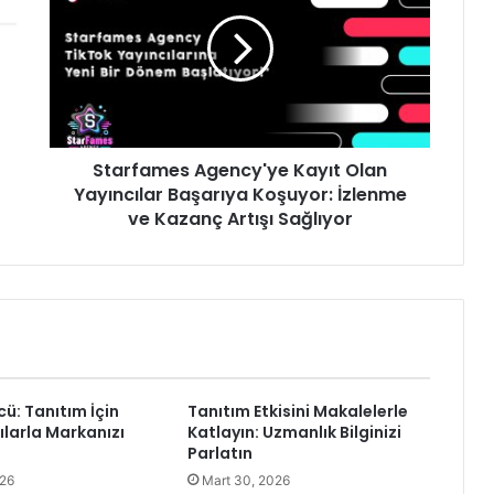
a
r
f
a
m
e
s
Starfames Agency'ye Kayıt Olan
A
Yayıncılar Başarıya Koşuyor: İzlenme
g
e
ve Kazanç Artışı Sağlıyor
n
c
y
'
y
e
K
a
cü: Tanıtım İçin
Tanıtım Etkisini Makalelerle
y
larla Markanızı
Katlayın: Uzmanlık Bilginizi
ı
Parlatın
t
026
Mart 30, 2026
O