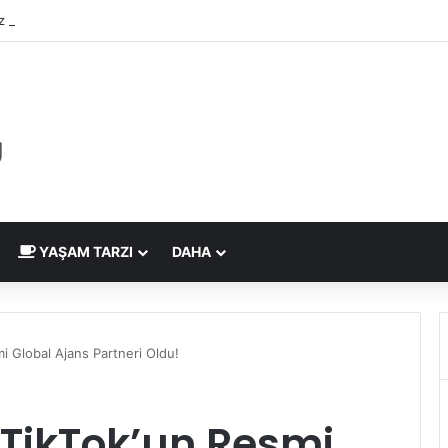
 Çizdirme Eskide Kaldı: Görme Kusurlarının Tedavisinde Yeni Nesil Laz
YAŞAM TARZI
DAHA
i Global Ajans Partneri Oldu!
 TikTok’un Resmi