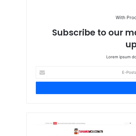
With Pro
Subscribe to our ma
up
Lorem ipsum dol
E
-
P
o
s
t
a
a
d
E
r
n
e