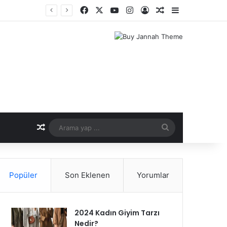
Facebook
X
YouTube
Instagram
Kayıt Ol
Rastgele Makale
Kenar Bölme
er Dönemi
Rastgele Makale
Arama
yap
...
Popüler
Son Eklenen
Yorumlar
2024 Kadın Giyim Tarzı
Nedir?