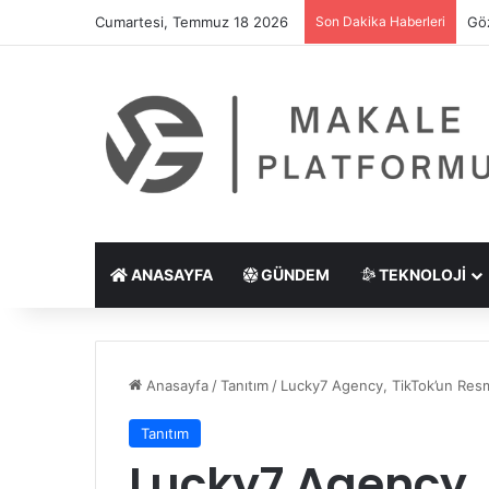
Cumartesi, Temmuz 18 2026
Son Dakika Haberleri
Göz
ANASAYFA
GÜNDEM
TEKNOLOJI
Anasayfa
/
Tanıtım
/
Lucky7 Agency, TikTok’un Resm
Tanıtım
Lucky7 Agency,