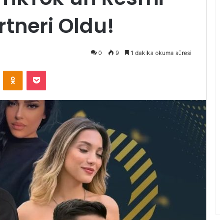
rtneri Oldu!
0
9
1 dakika okuma süresi
ontakte
Odnoklassniki
Pocket