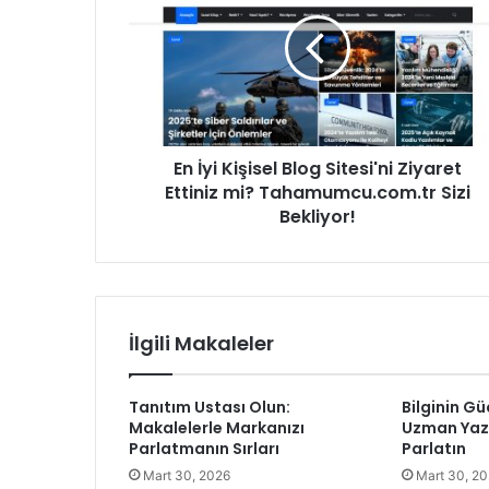
İ
s
y
i
i
n
K
i
i
z
ş
i
i
g
En İyi Kişisel Blog Sitesi'ni Ziyaret
s
i
Ettiniz mi? Tahamumcu.com.tr Sizi
e
r
l
Bekliyor!
i
B
n
l
i
o
z
g
S
İlgili Makaleler
i
t
e
Tanıtım Ustası Olun:
Bilginin Gü
s
Makalelerle Markanızı
Uzman Yazı
i
Parlatmanın Sırları
Parlatın
'
Mart 30, 2026
Mart 30, 2
n