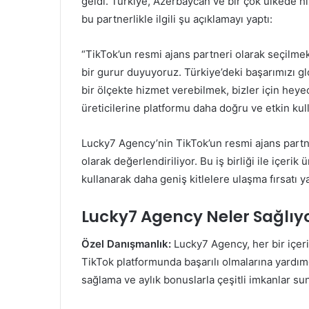
geldi. Türkiye, Azerbaycan ve bir çok ülkede 
bu partnerlikle ilgili şu açıklamayı yaptı:
“TikTok’un resmi ajans partneri olarak seçilme
bir gurur duyuyoruz. Türkiye’deki başarımızı gl
bir ölçekte hizmet verebilmek, bizler için heyec
üreticilerine platformu daha doğru ve etkin ku
Lucky7 Agency’nin TikTok’un resmi ajans partner
olarak değerlendiriliyor. Bu iş birliği ile içerik
kullanarak daha geniş kitlelere ulaşma fırsatı y
Lucky7 Agency Neler Sağlıy
Özel Danışmanlık:
Lucky7 Agency, her bir içeri
TikTok platformunda başarılı olmalarına yardımc
sağlama ve aylık bonuslarla çeşitli imkanlar su