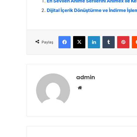
En Sevilen Anime Serilerini Animex ile Ke
Dijital İçerik Dönüştürme ve İndirme İşle
Facebook
X
LinkedIn
Tumblr
Pinterest
Paylaş
admin
We
b
sit
esi