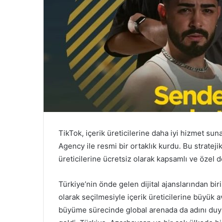
r
m
e
k
TikTok, içerik üreticilerine daha iyi hizmet su
Agency ile resmi bir ortaklık kurdu. Bu strateji
üreticilerine ücretsiz olarak kapsamlı ve özel 
Türkiye’nin önde gelen dijital ajanslarından bi
olarak seçilmesiyle içerik üreticilerine büyük 
büyüme sürecinde global arenada da adını duyu