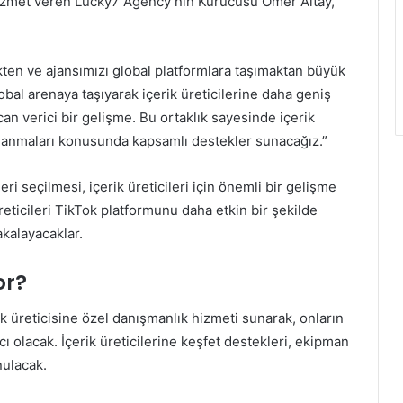
hizmet veren Lucky7 Agency’nin Kurucusu Ömer Altay,
kten ve ajansımızı global platformlara taşımaktan büyük
obal arenaya taşıyarak içerik üreticilerine daha geniş
an verici bir gelişme. Bu ortaklık sayesinde içerik
llanmaları konusunda kapsamlı destekler sunacağız.”
i seçilmesi, içerik üreticileri için önemli bir gelişme
 üreticileri TikTok platformunu daha etkin bir şekilde
akalayacaklar.
or?
k üreticisine özel danışmanlık hizmeti sunarak, onların
ı olacak. İçerik üreticilerine keşfet destekleri, ekipman
nulacak.