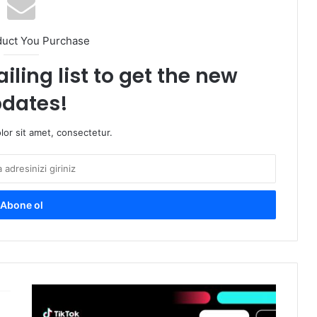
duct You Purchase
iling list to get the new
dates!
or sit amet, consectetur.
S
t