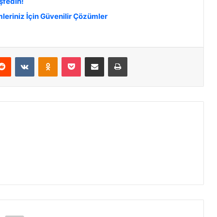
şfedin!
mleriniz İçin Güvenilir Çözümler
Reddit
VKontakte
Odnoklassniki
Pocket
E-Posta ile paylaş
Yazdır