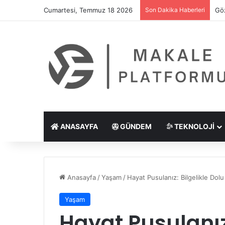
Cumartesi, Temmuz 18 2026
Son Dakika Haberleri
Göz
ANASAYFA
GÜNDEM
TEKNOLOJI
Anasayfa
/
Yaşam
/
Hayat Pusulanız: Bilgelikle Dol
Yaşam
Hayat Pusulanız: