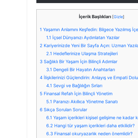
İçerik Başlıkları
[
Gizle
]
1
Yaşamın Anlamını Keşfedin: Bilgece Yazılmış İçe
1.1
İçsel Dünyanızı Aydınlatan Yazılar
2
Kariyerinizde Yeni Bir Sayfa Açın: Uzman Yazıla
2.1
Hedeflerinize Ulaşma Stratejileri
3
Sağlıklı Bir Yaşam İçin Bilinçli Adımlar
3.1
Dengeli Bir Hayatın Anahtarları
4
İlişkilerinizi Güçlendirin: Anlayış ve Empati Dolu
4.1
Sevgi ve Bağlılığın Sırları
5
Finansal Refah İçin Bilinçli Yönetim
5.1
Paranızı Akıllıca Yönetme Sanatı
6
Sıkça Sorulan Sorular
6.1
Yaşam içerikleri kişisel gelişime ne kadar k
6.2
Hangi tür yaşam içerikleri daha etkilidir?
6.3
Finansal okuryazarlık neden önemlidir?