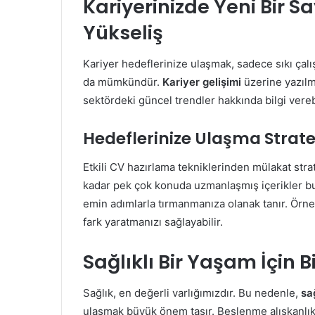
Kariyerinizde Yeni Bir S
Yükseliş
Kariyer hedeflerinize ulaşmak, sadece sıkı çal
da mümkündür.
Kariyer gelişimi
üzerine yazılmı
sektördeki güncel trendler hakkında bilgi verebi
Hedeflerinize Ulaşma Stratej
Etkili CV hazırlama tekniklerinden mülakat stra
kadar pek çok konuda uzmanlaşmış içerikler bula
emin adımlarla tırmanmanıza olanak tanır. Örneği
fark yaratmanızı sağlayabilir.
Sağlıklı Bir Yaşam İçin B
Sağlık, en değerli varlığımızdır. Bu nedenle,
sa
ulaşmak büyük önem taşır. Beslenme alışkanlıkl