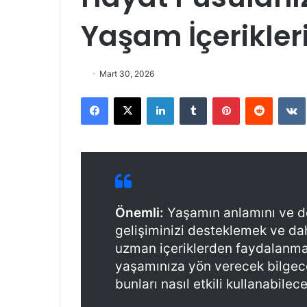
Yaşam İçerikler
Mart 30, 2026
Facebook
X
LinkedIn
Tumblr
Pinterest
Reddit
VK
Önemli:
Yaşamın anlamını ve der
gelişiminizi desteklemek ve dah
uzman içeriklerden faydalanma
yaşamınıza yön verecek bilgece
bunları nasıl etkili kullanabilece