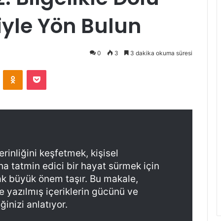
iyle Yön Bulun
0
3
3 dakika okuma süresi
ontakte
Odnoklassniki
Pocket
inliğini keşfetmek, kişisel
a tatmin edici bir hayat sürmek için
k büyük önem taşır. Bu makale,
 yazılmış içeriklerin gücünü ve
ğinizi anlatıyor.