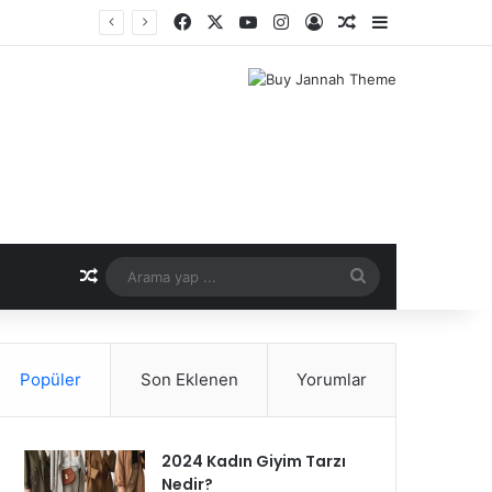
Facebook
X
YouTube
Instagram
Kayıt Ol
Rastgele Makale
Kenar Bölme
er Dönemi
Rastgele Makale
Arama
yap
...
Popüler
Son Eklenen
Yorumlar
2024 Kadın Giyim Tarzı
Nedir?