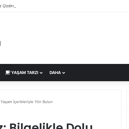
 Çizdirme Eskide Kaldı: Görme Kusurlarının Tedavisinde Yeni Nesil Laz
YAŞAM TARZI
DAHA
u Yaşam İçerikleriyle Yön Bulun
 Bilgelikle Dolu